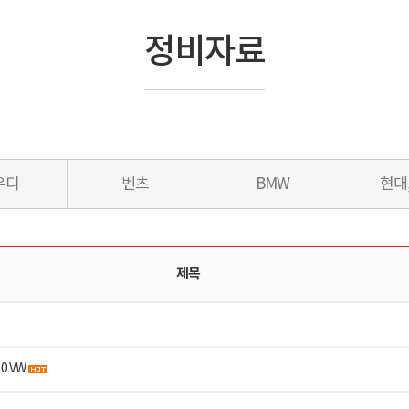
정비자료
우디
벤츠
BMW
현대
제목
0 VW