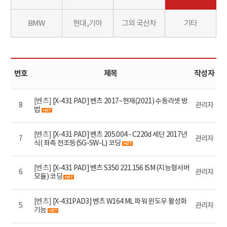
BMW
현대,기아
그외 국산차
기타
번호
제목
작성자
[벤츠]
[X-431 PAD] 벤츠 2017~현재(2021) 수동리셋 방
8
관리자
법
[벤츠]
[X-431 PAD] 벤츠 205.004 - C220d 세단 2017년
7
관리자
식( 좌측 전조등(SG-SW-L) 코딩
[벤츠]
[X-431 PAD] 벤츠 S350 221.156 ISM (지능형서버
6
관리자
모듈) 코딩
[벤츠]
[X-431PAD3] 벤츠 W164 ML 파워 윈도우 활성화
5
관리자
기능