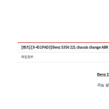
[벤츠] [X-431PAD3] Benz S350 221 chassis change ABR
파일첨부 :